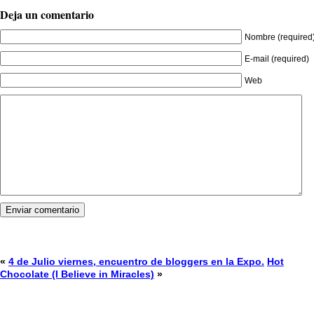
Deja un comentario
Nombre (required
E-mail (required)
Web
«
4 de Julio viernes, encuentro de bloggers en la Expo.
Hot
Chocolate (I Believe in Miracles)
»