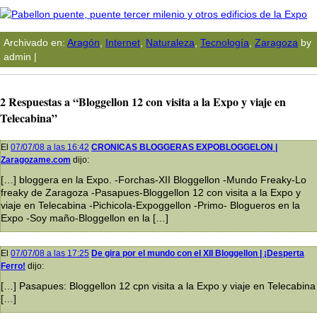
Archivado en:
Aragón
,
Internet
,
Naturaleza
,
Tecnologí­a
,
Zaragoza
by
admin |
2 Respuestas a “Bloggellon 12 con visita a la Expo y viaje en
Telecabina”
El
07/07/08 a las 16:42
CRONICAS BLOGGERAS EXPOBLOGGELON |
Zaragozame.com
dijo:
[…] bloggera en la Expo. -Forchas-XII Bloggellon -Mundo Freaky-Lo
freaky de Zaragoza -Pasapues-Bloggellon 12 con visita a la Expo y
viaje en Telecabina -Pichicola-Expoggellon -Primo- Blogueros en la
Expo -Soy maño-Bloggellon en la […]
El
07/07/08 a las 17:25
De gira por el mundo con el XII Bloggellon | ¡Desperta
Ferro!
dijo:
[…] Pasapues: Bloggellon 12 cpn visita a la Expo y viaje en Telecabina
[…]