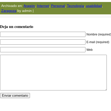
Archivado en:
Aragón
,
Internet
,
Personal
,
Tecnologí­a
,
usabilidad
,
Zaragoza
by admin |
Deja un comentario
Nombre (required
E-mail (required)
Web