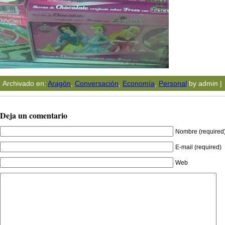
Archivado en:
Aragón
,
Conversación
,
Economía
,
Personal
by admin |
Deja un comentario
Nombre (required
E-mail (required)
Web