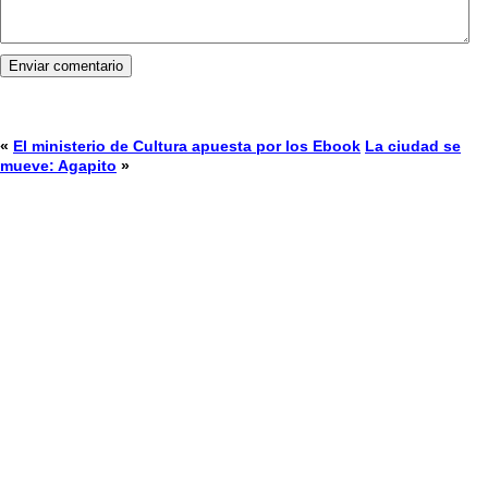
«
El ministerio de Cultura apuesta por los Ebook
La ciudad se
mueve: Agapito
»