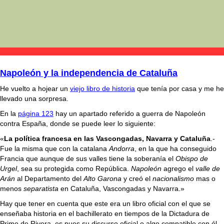
Napoleón y la independencia de Cataluña
He vuelto a hojear un
viejo libro de historia
que tenía por casa y me he
llevado una sorpresa.
En la
página 123
hay un apartado referido a guerra de Napoleón
contra España, donde se puede leer lo siguiente:
«
La política francesa en las Vascongadas, Navarra y Cataluña
.-
Fue la misma que con la catalana
Andorra
, en la que ha conseguido
Francia que aunque de sus valles tiene la soberanía el
Obispo de
Urgel
, sea su protegida como República.
Napoleón
agrego el
valle de
Arán
al Departamento del
Alto Garona
y creó el
nacionalismo
mas o
menos
separatista
en Cataluña, Vascongadas y Navarra.»
Hay que tener en cuenta que este era un libro oficial con el que se
enseñaba historia en el bachillerato en tiempos de la Dictadura de
Primo de Rivera, es pues su discurso oficial o algo compatible con él.