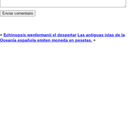
«
Echinopsis werdermanii el despertar
Las antiguas islas de la
Oceanía española emiten moneda en pesetas.
»