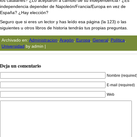
los catalanes? ¿Lo aceptaron a cambio de su independencia? ¿Es
independencia depender de Napoleón/Francia/Europa en vez de
España? ¿Hay elección?
Seguro que si eres un lector y has leído esa página (la 123) o las
siguientes u otros libros de historia tendrás tus propias preguntas.
Archivado en:
Administracion
,
Aragón
,
Europa
,
General
,
Polí­tica
,
Universidad
by admin |
Deja un comentario
Nombre (required
E-mail (required)
Web