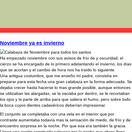
Noviembre ya es invierno
Ha empezado noviembre con sus avisos de frí­o de y oscuridad, el
cierzo se ha encargado de lo primero adelantando el invierno, los dí­as
que se acortan y el cambio de hora nos ha traí­do lo siguiente.
Una antigua costumbre, que me enseño mi padre, consistí­a en
preparar para esta fecha una gran calabaza en la forma adecuada. Se
dejaba crecer hasta hacerse lo mas grande posible, aunque entonces
se utilizaban las alargadas, se la vaciaba por dentro, se le recortaban
los ojos y la parte de arriba para que saliera el humo, pero sobre todo
la boca cuyos dientes cadavéricos deberí­an impresionar.
El conjunto se completaba con una vela en el interior que por
contraste aumentaba todaví­a mas la sensación de miedo, de frí­o y de
encuentro sorpresa en la noche. Por que esa era también la gracia.
Llevar una recién construida calavera por la noche que ahora llega