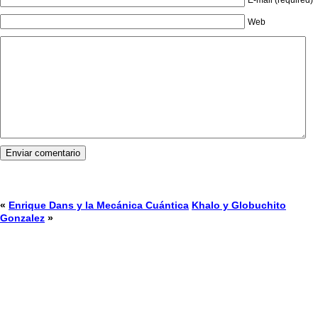
Web
«
Enrique Dans y la Mecánica Cuántica
Khalo y Globuchito
Gonzalez
»