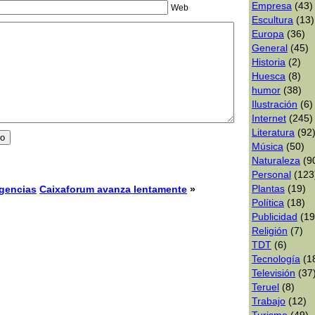
Empresa
(43)
Web
Escultura
(13)
Europa
(36)
General
(45)
Historia
(2)
Huesca
(8)
humor
(38)
Ilustración
(6)
Internet
(245)
Literatura
(92
Música
(50)
Naturaleza
(9
Personal
(123
Plantas
(19)
gencias
Caixaforum avanza lentamente
»
Polí­tica
(18)
Publicidad
(19
Religión
(7)
TDT
(6)
Tecnologí­a
(1
Televisión
(37
Teruel
(8)
Trabajo
(12)