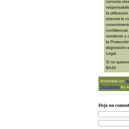
correcta rec
responsabili
la utilizaci
internet le 
conocimiento
confidencial.
remitente y 
la Protecció
disposición 
Legal.
Si no quiere
BAJA
Archivado en:
A
Tecnologí­a
by a
Deja un coment