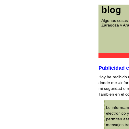
blog
Algunas cosas 
Zaragoza y Ar
Publicidad 
Hoy he recibido
donde me «info
mi seguridad o m
También en el co
Le informamo
electrónico 
permiten ase
mensajes tra