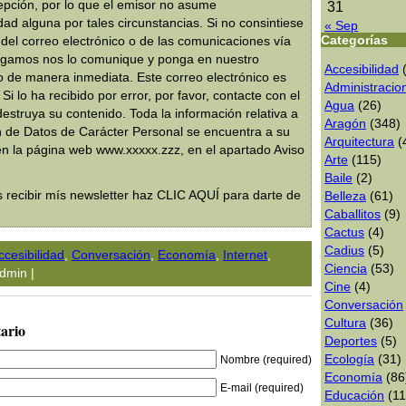
epción, por lo que el emisor no asume
31
dad alguna por tales circunstancias. Si no consintiese
« Sep
Categorías
ón del correo electrónico o de las comunicaciones vía
rogamos nos lo comunique y ponga en nuestro
Accesibilidad
(
 de manera inmediata. Este correo electrónico es
Administracio
 Si lo ha recibido por error, por favor, contacte con el
Agua
(26)
destruya su contenido. Toda la información relativa a
Aragón
(348)
n de Datos de Carácter Personal se encuentra a su
Arquitectura
(
en la página web www.xxxxx.zzz, en el apartado Aviso
Arte
(115)
Baile
(2)
s recibir mís newsletter haz CLIC AQUÍ para darte de
Belleza
(61)
Caballitos
(9)
Cactus
(4)
Cadius
(5)
ccesibilidad
,
Conversación
,
Economía
,
Internet
,
Ciencia
(53)
dmin |
Cine
(4)
Conversación
Cultura
(36)
ario
Deportes
(5)
Ecologí­a
(31)
Nombre (required)
Economía
(86
E-mail (required)
Educación
(11