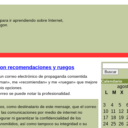
para ir aprendiendo sobre Internet,
agon.
con recomendaciones y ruegos
 un correo electrónico de propaganda consentida
Calendario
rman», me «recomiendan» y me «ruegan» que mejore
agos
is opciones.
L
M
X
rreo se puede notar la profesionalidad.
3
4
5
s, como destinatario de este mensaje, que el correo
10
11
12
y las comunicaciones por medio de internet no
17
18
19
gurar ni garantizar la confidencialidad de los
nsmitidos, así como tampoco su integridad o su
24
25
26