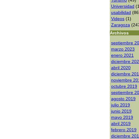
Turismo
(49)
Universidad
(1
usabilidad
(86
Videos
(1)
Zaragoza
(24
Archivos
septiembre 2
marzo 2023
enero 2021
diciembre 20
abril 2020
diciembre 20
noviembre 20
octubre 2019
septiembre 2
agosto 2019
julio 2019
junio 2019
mayo 2019
abril 2019
febrero 2019
diciembre 20