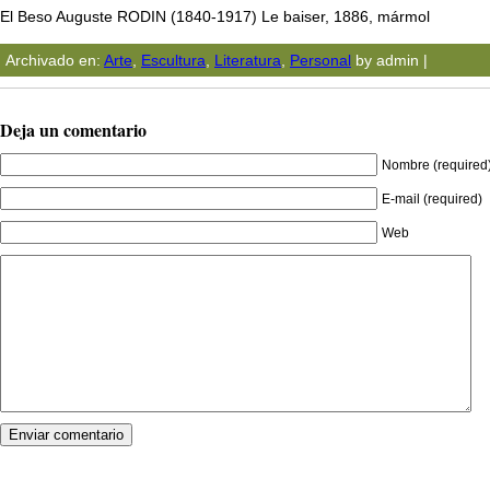
El Beso Auguste RODIN (1840-1917) Le baiser, 1886, mármol
Archivado en:
Arte
,
Escultura
,
Literatura
,
Personal
by admin |
Deja un comentario
Nombre (required
E-mail (required)
Web