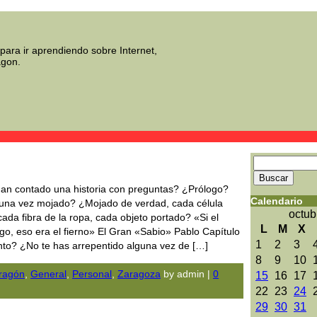
para ir aprendiendo sobre Internet,
agon.
han contado una historia con preguntas? ¿Prólogo?
Calendario
una vez mojado? ¿Mojado de verdad, cada célula
octub
 cada fibra de la ropa, cada objeto portado? «Si el
L
M
X
ego, eso era el fierno» El Gran «Sabio» Pablo Capí­tulo
1
2
3
nto? ¿No te has arrepentido alguna vez de […]
8
9
10
ragón
,
General
,
Personal
,
Zaragoza
by admin |
0
15
16
17
22
23
24
29
30
31