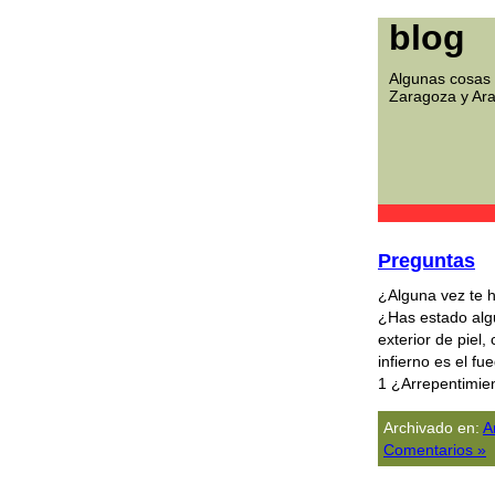
blog
Algunas cosas 
Zaragoza y Ar
Preguntas
¿Alguna vez te 
¿Has estado alg
exterior de piel,
infierno es el fu
1 ¿Arrepentimie
Archivado en:
A
Comentarios »